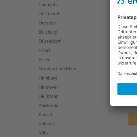
Lei
Chemnitz
Ass
Dortmund
Ber
Dresden
Duisburg
Kon
Düsseldorf
Erfurt
Tel
Essen
Mob
Frankfurt am Main
E-M
Hamburg
Hannover
Heilbronn
Karlsruhe
Kassel
Koblenz
Köln