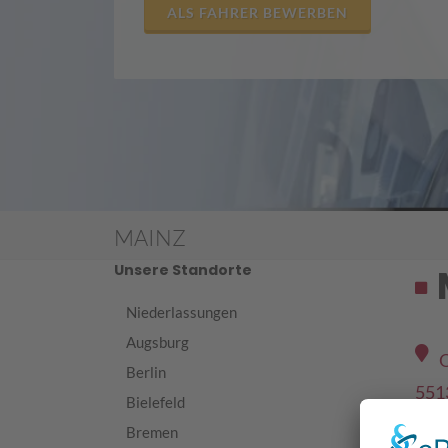
ALS FAHRER BEWERBEN
MAINZ
Unsere Standorte
Niederlassungen
Augsburg
O
Berlin
551
Bielefeld
Bremen