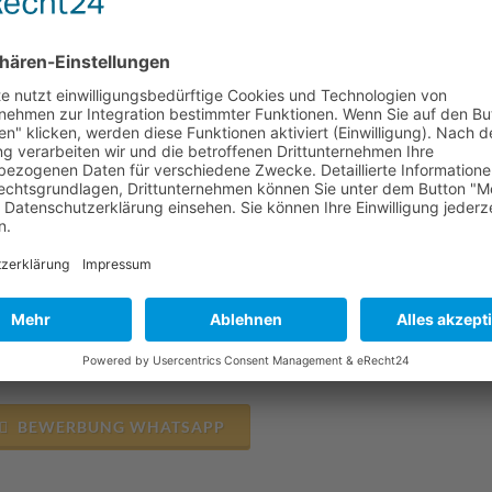
tung:
Manja Rupp
istenz:
Annette Staubach
eichsleitung:
Micha Kischkel
takt
efon:
+49 (0) 6131 622 59 41
il:
+49 (0) 173 418 19 72
ail:
mainz@fahr-zeit.de
BEWERBUNG LKW-FAHRER
BEWERBUNG WHATSAPP