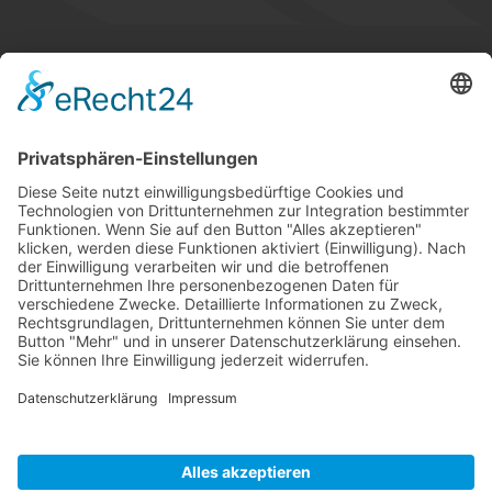
STANDORTE
GLOSSAR
KARRIERE
TIPPSPIEL
PRESSE
KONTAKT
UNSERE MITGLIEDSCHAFTEN