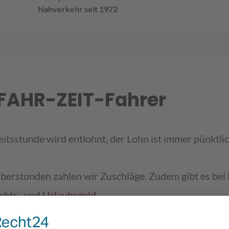
Nahverkehr seit 1972
 FAHR-ZEIT-Fahrer
itsstunde wird entlohnt, der Lohn ist immer pünktl
berstunden zahlen wir Zuschläge. Zudem gibt es be
chts- und
Urlaubsgeld.
m die Altersvorsorge unserer Fahrer sowie um eine