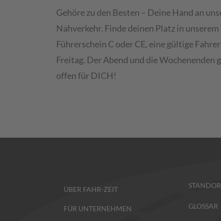
Gehöre zu den Besten – Deine Hand an unser
Nahverkehr. Finde deinen Platz in unserem
Führerschein C oder CE, eine gültige Fahre
Freitag. Der Abend und die Wochenenden ge
offen für DICH!
STANDOR
ÜBER FAHR-ZEIT
GLOSSAR
FÜR UNTERNEHMEN