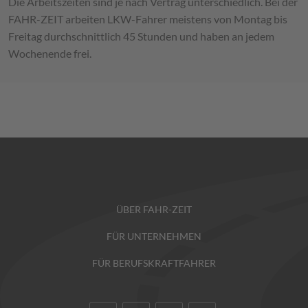
Die Arbeitszeiten sind je nach Vertrag unterschiedlich. Bei der
FAHR-ZEIT arbeiten LKW-Fahrer meistens von Montag bis
Freitag durchschnittlich 45 Stunden und haben an jedem
Wochenende frei.
ÜBER FAHR-ZEIT
FÜR UNTERNEHMEN
FÜR BERUFSKRAFTFAHRER