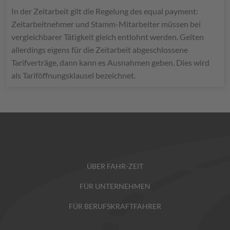
In der Zeitarbeit gilt die Regelung des equal payment:
Zeitarbeitnehmer und Stamm-Mitarbeiter müssen bei
vergleichbarer Tätigkeit gleich entlohnt werden. Gelten
allerdings eigens für die Zeitarbeit abgeschlossene
Tarifverträge, dann kann es Ausnahmen geben. Dies wird
als Tariföffnungsklausel bezeichnet.
ÜBER FAHR-ZEIT
FÜR UNTERNEHMEN
FÜR BERUFSKRAFTFAHRER