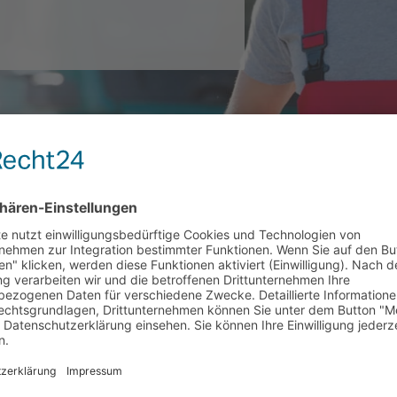
BUND
erkschaftsbund
aftsbundes (DGB) in München datiert auf das Jahr 1949