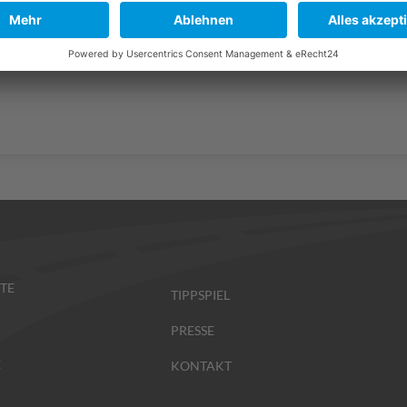
die Dachorganisation in Deutschland und sieht sich als de
nd kommunaler Ebene. Abgedeckt werden im Prinzip alle Br
TE
TIPPSPIEL
PRESSE
E
KONTAKT