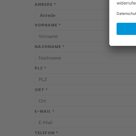
ANREDE *
VORNAME *
NACHNAME *
PLZ *
ORT *
E-MAIL *
TELEFON *