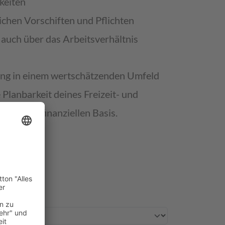
keiten
lichen Vorschiften und Pflichten
 auch über das Arbeitsverhältnis
ang in einem wertschätzenden Umfeld
 Planbarkeit deines Freizeit- und
 soliden, finanziellen Basis.