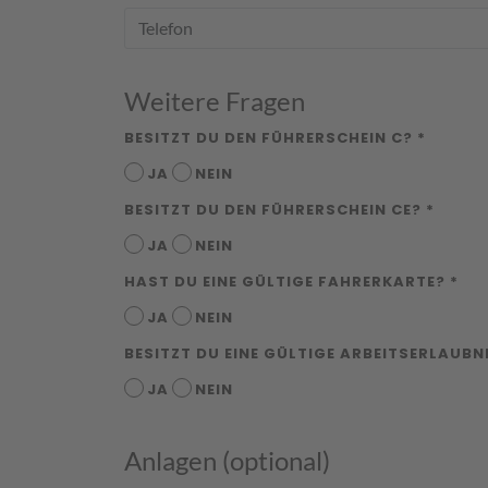
Weitere Fragen
BESITZT DU DEN FÜHRERSCHEIN C? *
JA
NEIN
BESITZT DU DEN FÜHRERSCHEIN CE? *
JA
NEIN
HAST DU EINE GÜLTIGE FAHRERKARTE? *
JA
NEIN
BESITZT DU EINE GÜLTIGE ARBEITSERLAUBN
JA
NEIN
Anlagen (optional)