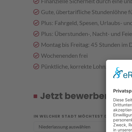
Finanzielle Sicherheit durch eine un
Gute, übertarifliche Stundenlöhne f
Plus: Fahrgeld, Spesen, Urlaubs- u
Plus: Überstunden-, Nacht- und Fei
Montag bis Freitag: 45 Stunden im 
Wochenenden frei
Pünktliche, korrekte Lohnzahlung
Jetzt bewerben
IN WELCHER STADT MÖCHTEST DU ARBEITEN