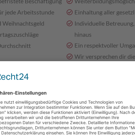
befristete Beschäftigung
Weiterbildungsmöglich
ür jede Arbeitsstunde
Einhaltung aller gesetz
nd Weihnachtsgeld
Individuelle Betreuung,
ertagszuschläge
hinaus
Ein respektvoller Umg
Durchschnitt
Wir versprechen dir die
Familienlebens auf einer
? *