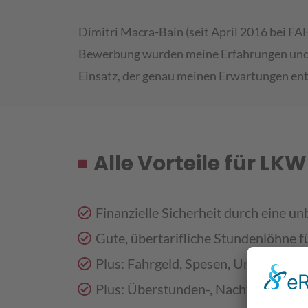
Dimitri Macra-Bain (seit April 2016 bei FAH
Bewerbung wurden meine Erfahrungen und W
Einsatz, der genau meinen Erwartungen ent
Alle Vorteile für LK
Finanzielle Sicherheit durch eine un
Gute, übertarifliche Stundenlöhne f
Plus: Fahrgeld, Spesen, Urlaubs- u
Plus: Überstunden-, Nacht- und Fei