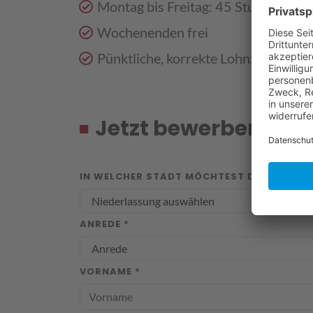
Montag bis Freitag: 45 Stunden im 
Wochenenden frei
Pünktliche, korrekte Lohnzahlung
Jetzt bewerben
IN WELCHER STADT MÖCHTEST DU ARBEITEN
ANREDE *
VORNAME *