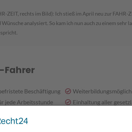
R-ZEIT, rechts im Bild): Ich stieß im April neu zur FAHR-Z
ünsche analysiert. So kam ich nun auch zu einem sehr la
spricht.
W-Fahrer
befristete Beschäftigung
Weiterbildungsmöglich
ür jede Arbeitsstunde
Einhaltung aller gesetz
nd Weihnachtsgeld
Individuelle Betreuung,
ertagszuschläge
hinaus