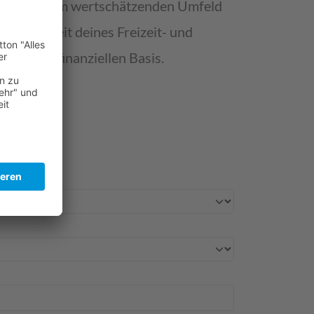
ang in einem wertschätzenden Umfeld
 Planbarkeit deines Freizeit- und
 soliden, finanziellen Basis.