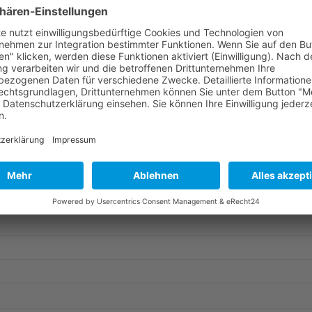
Ein respektvoller Umg
Durchschnitt
Wir versprechen dir die
Familienlebens auf einer
? *