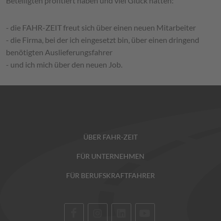
Beteiligten profitiert haben und viel Glück hatten:
- die FAHR-ZEIT freut sich über einen neuen Mitarbeiter
- die Firma, bei der ich eingesetzt bin, über einen dringend
benötigten Auslieferungsfahrer
- und ich mich über den neuen Job.
ÜBER FAHR-ZEIT
FÜR UNTERNEHMEN
FÜR BERUFSKRAFTFAHRER