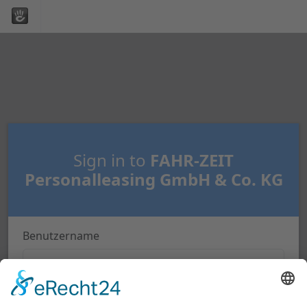
Sign in to
FAHR-ZEIT
Personalleasing GmbH & Co. KG
Benutzername
Passwort